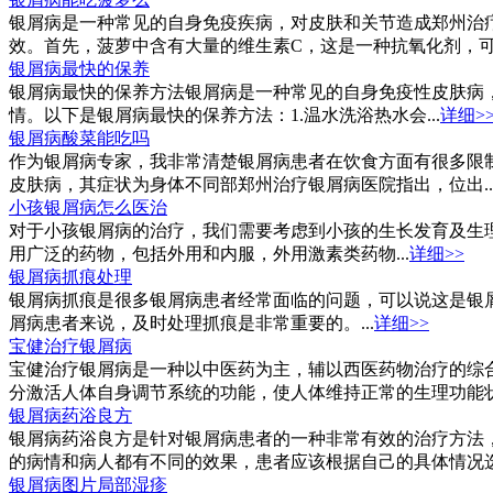
银屑病是一种常见的自身免疫疾病，对皮肤和关节造成郑州治
效。首先，菠萝中含有大量的维生素C，这是一种抗氧化剂，可
银屑病最快的保养
银屑病最快的保养方法银屑病是一种常见的自身免疫性皮肤病
情。以下是银屑病最快的保养方法：1.温水洗浴热水会...
详细>
银屑病酸菜能吃吗
作为银屑病专家，我非常清楚银屑病患者在饮食方面有很多限
皮肤病，其症状为身体不同部郑州治疗银屑病医院指出，位出..
小孩银屑病怎么医治
对于小孩银屑病的治疗，我们需要考虑到小孩的生长发育及生
用广泛的药物，包括外用和内服，外用激素类药物...
详细>>
银屑病抓痕处理
银屑病抓痕是很多银屑病患者经常面临的问题，可以说这是银
屑病患者来说，及时处理抓痕是非常重要的。...
详细>>
宝健治疗银屑病
宝健治疗银屑病是一种以中医药为主，辅以西医药物治疗的综
分激活人体自身调节系统的功能，使人体维持正常的生理功能状
银屑病药浴良方
银屑病药浴良方是针对银屑病患者的一种非常有效的治疗方法
的病情和病人都有不同的效果，患者应该根据自己的具体情况选择
银屑病图片局部湿疹