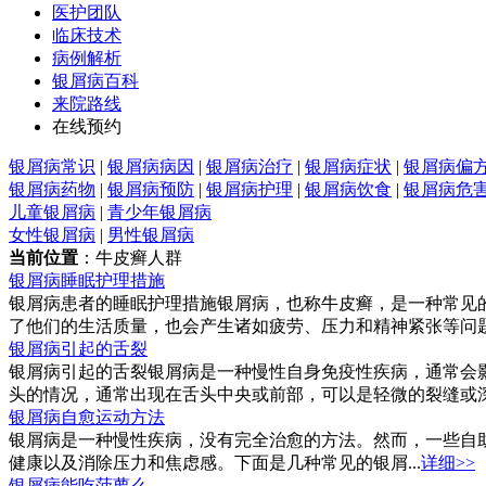
医护团队
临床技术
病例解析
银屑病百科
来院路线
在线预约
银屑病常识
|
银屑病病因
|
银屑病治疗
|
银屑病症状
|
银屑病偏
银屑病药物
|
银屑病预防
|
银屑病护理
|
银屑病饮食
|
银屑病危
儿童银屑病
|
青少年银屑病
女性银屑病
|
男性银屑病
当前位置
：牛皮癣人群
银屑病睡眠护理措施
银屑病患者的睡眠护理措施银屑病，也称牛皮癣，是一种常见
了他们的生活质量，也会产生诸如疲劳、压力和精神紧张等问题
银屑病引起的舌裂
银屑病引起的舌裂银屑病是一种慢性自身免疫性疾病，通常会
头的情况，通常出现在舌头中央或前部，可以是轻微的裂缝或深
银屑病自愈运动方法
银屑病是一种慢性疾病，没有完全治愈的方法。然而，一些自
健康以及消除压力和焦虑感。下面是几种常见的银屑...
详细>>
银屑病能吃菠萝么