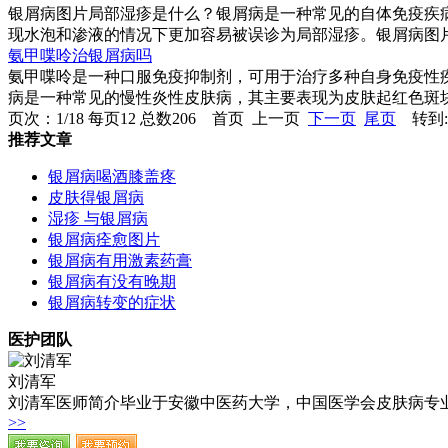
银屑病图片局部湿疹是什么？银屑病是一种常见的自体免疫疾
现水泡和渗液的情况下更加容易被误诊为局部湿疹。银屑病图片局
氨甲喋呤治银屑病吗
氨甲喋呤是一种口服免疫抑制剂，可用于治疗多种自身免疫性
病是一种常见的慢性炎性皮肤病，其主要表现为皮肤起红色斑块
页次：1/18 每页12 总数206 首页 上一页
下一页
尾页
转到:
推荐文章
银屑病喝酒膝盖疼
皮肤得银屑病
湿疹 与银屑病
银屑病痊愈图片
银屑病有用激素药膏
银屑病有没有晚期
银屑病转变的症状
医护团队
刘清军
刘清军医师简介毕业于安徽中医药大学，中国医学会皮肤病专业
>>