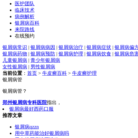
医护团队
临床技术
病例解析
银屑病百科
来院路线
在线预约
银屑病常识
|
银屑病病因
|
银屑病治疗
|
银屑病症状
|
银屑病偏
银屑病药物
|
银屑病预防
|
银屑病护理
|
银屑病饮食
|
银屑病危
儿童银屑病
|
青少年银屑病
女性银屑病
|
男性银屑病
当前位置
：
首页
>
牛皮癣百科
>
牛皮癣护理
银屑病管
银屑病管？
郑州银屑病专科医院
指出，
银屑病最好西药口服
推荐文章
银屑病qzzn
用中草药能治好银屑病吗