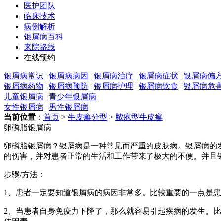
医护团队
临床技术
病例解析
银屑病百科
来院路线
在线预约
银屑病常识
|
银屑病病因
|
银屑病治疗
|
银屑病症状
|
银屑病偏
银屑病药物
|
银屑病预防
|
银屑病护理
|
银屑病饮食
|
银屑病危
儿童银屑病
|
青少年银屑病
女性银屑病
|
男性银屑病
当前位置
：
首页
>
牛皮癣分型
>
脓疱型牛皮癣
卵磷脂银屑病
卵磷脂银屑病？银屑病是一种常见而严重的皮肤病。银屑病的
的伤害，并对患者正常的生活和工作带来了极大的不便。并且
步骤/方法：
1、患者一定要知道银屑病的病因非常多。比较重要的一点是
2、当患者自身免疫力下降了，那么就容易引起疾病的发生。