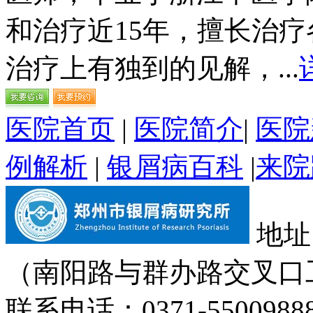
和治疗近15年，擅长治
治疗上有独到的见解，...
医院首页
|
医院简介
|
医院
例解析
|
银屑病百科
|
来院
地址
（南阳路与群办路交叉口
联系电话：0371-55009888